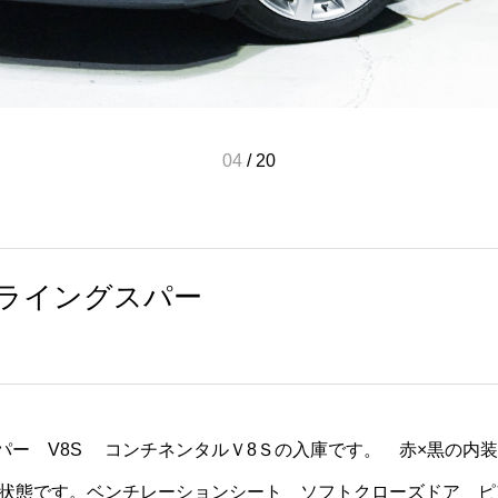
05
/
20
フライングスパー
スパー V8S コンチネンタルＶ8Ｓの入庫です。 赤×黒の内
状態です。ベンチレーションシート ソフトクローズドア ピ