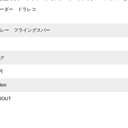
ーダー ドラレコ
トレー フライングスパー
ク
月
0km
DOUT