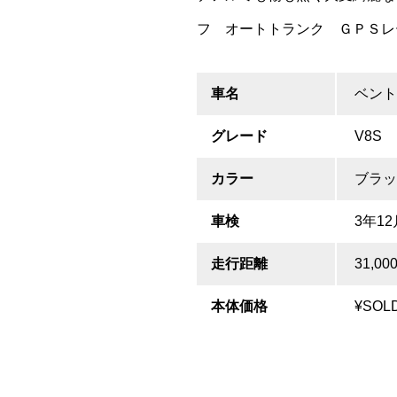
フ オートトランク ＧＰＳレ
車名
ベン
グレード
V8S
カラー
ブラッ
車検
3年12
走行距離
31,00
本体価格
¥SOL