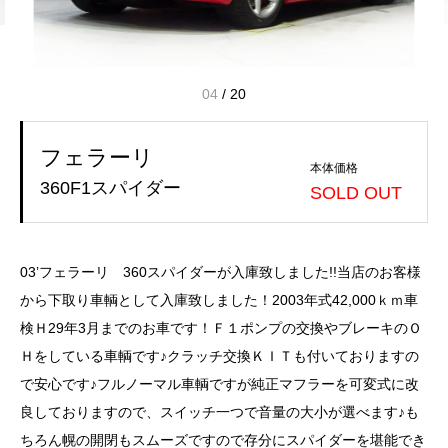
04
/
20
フェラーリ
本体価格
360F1スパイダー
SOLD OUT
03’フェラーリ 360スパイダーが入庫致しました!!当店のお客様
から下取り車輌として入庫致しました！2003年式42,000ｋｍ車
検Ｈ29年3月までのお車です！Ｆ１ポンプの交換やブレーキのＯ
Ｈをしている車輌です♪クラッチ交換ＫＩＴも付いておりますの
で安心です♪フルノーマル車輌ですが純正マフラーを可変式に改
良しておりますので、スイッチ一つで音量の大小が選べます♪も
ちろん幌の開閉もスムーズですので存分にスパイダーを堪能でき