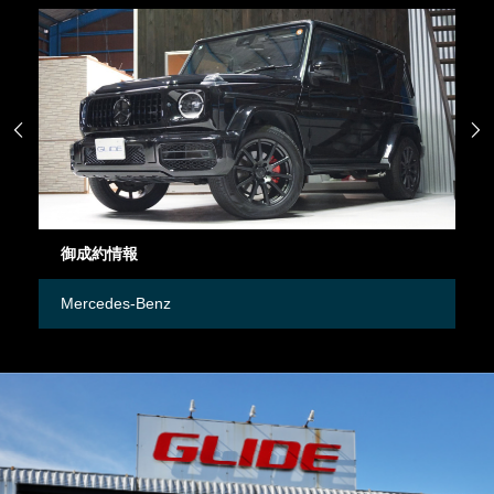


御成約情報
御
Mercedes-Benz
M