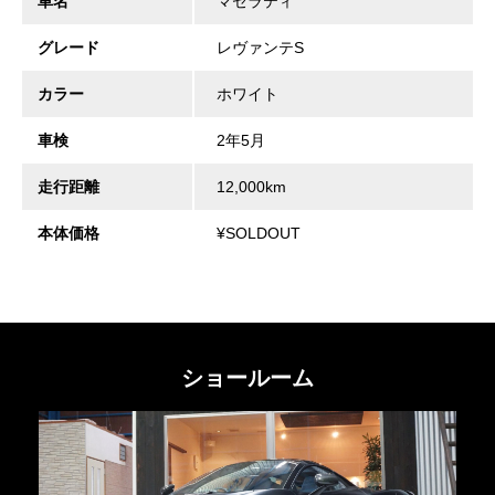
車名
マセラティ
グレード
レヴァンテS
カラー
ホワイト
車検
2年5月
走行距離
12,000km
本体価格
¥SOLDOUT
ショールーム