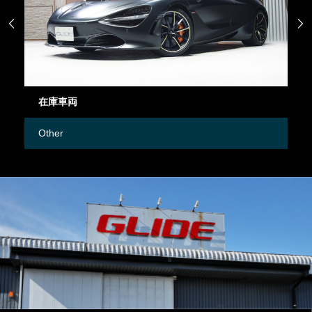


在庫車両
御
Other
M