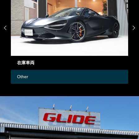


在庫車両
御成
Other
Merc