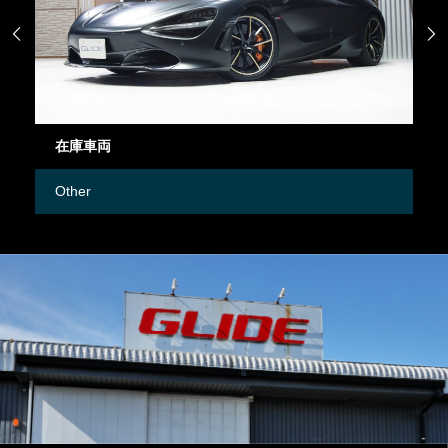


在庫車両
御
Other
M