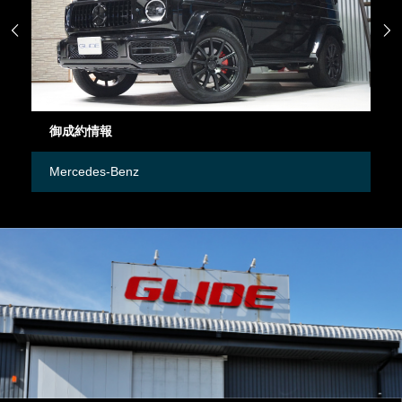


御成約情報
御
Mercedes-Benz
M