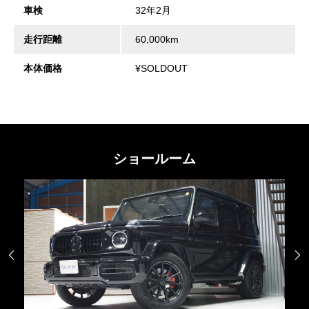
車検
32年2月
走行距離
60,000km
本体価格
¥SOLDOUT
ショールーム

