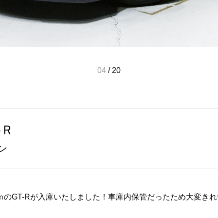
04
/
20
-Ｒ
ン
0ｋｍのGT-Rが入庫いたしました！車庫内保管だったため大変