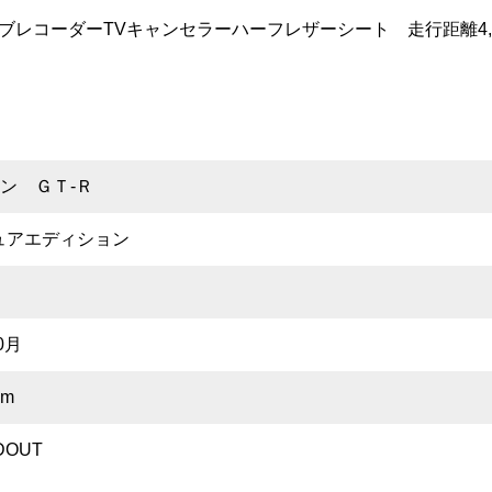
ブレコーダーTVキャンセラーハーフレザーシート 走行距離4,
ン ＧＴ-Ｒ
ピュアエディション
0月
km
DOUT