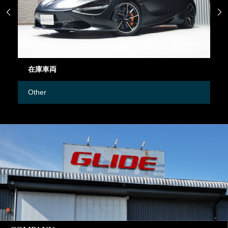


在庫車両
御
Other
M