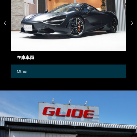


在庫車両
御
Other
M