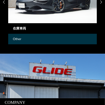


在庫車両
御
Other
M
COMPANY