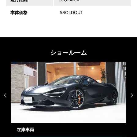
本体価格
¥SOLDOUT
ショールーム


在庫車両
御