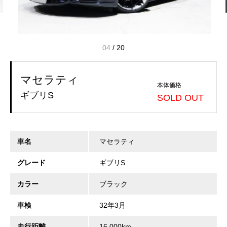
04
/
20
マセラティ
本体価格
ギブリS
SOLD OUT
車名
マセラティ
グレード
ギブリS
カラー
ブラック
車検
32年3月
走行距離
16,000km