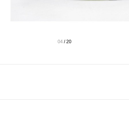
04
/
20