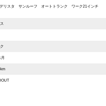
デリスタ サンルーフ オートトランク ワーク21インチ
サス
ク
1月
0km
DOUT