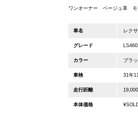
ワンオーナー ベージュ革 モ
車名
レク
グレード
LS460
カラー
ブラッ
車検
31年1
走行距離
19,00
本体価格
¥SOL