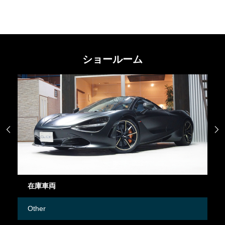
ショールーム


在庫車両
御
Other
M