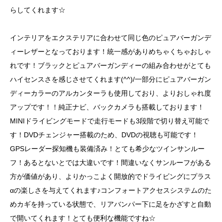
らしてくれます☆
インテリアをエクステリアに合わせて同じ色のピュアバーガンデ
ィーレザーとなっております！統一感がありめちゃくちゃおしゃ
れです！ブラックとピュアバーガンディーの組み合わせがとても
ハイセンスさを感じさせてくれます(^^)/一部分にピュアバーガン
ディーカラーのアルカンターラも使用しており、よりおしゃれ度
アップです！！純正ナビ、バックカメラも搭載しております！
MINIドライビングモードで走行モードも3段階で切り替え可能で
す！DVDチェンジャー搭載のため、DVDの視聴も可能です！
GPSレーダー探知機も装備済み！とても希少なツインサンルー
フ！あるとないとでは大違いです！間違いなくサンルーフがある
方が価値があり、よりかっこよく開放的でドライビングにプラス
αの楽しさを与えてくれます♪コンフォートアクセスシステムのた
めカギを持っている状態で、リアバンパー下に足をかざすと自動
で開いてくれます！とても便利な機能ですね☆