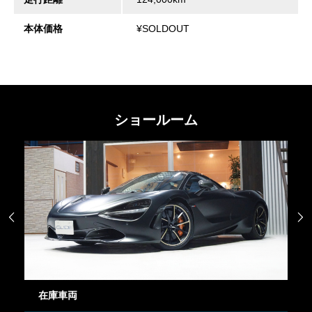
本体価格
¥SOLDOUT
ショールーム


在庫車両
御