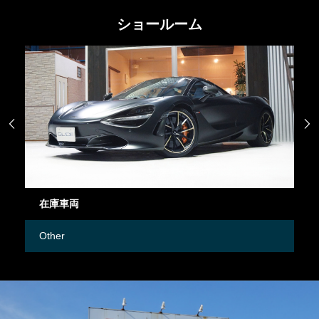
ショールーム


在庫車両
御
Other
M