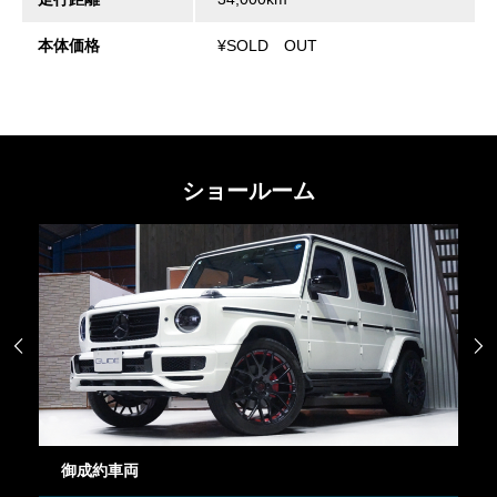
本体価格
¥SOLD OUT
ショールーム


御成約車両
御