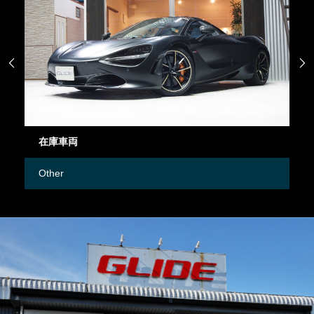


在庫車両
御
Other
M