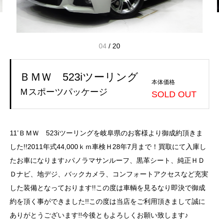
04
/
20
ＢＭＷ 523iツーリング
本体価格
Ｍスポーツパッケージ
SOLD OUT
11’ＢＭＷ 523iツーリングを岐阜県のお客様より御成約頂きま
した!!2011年式44,000ｋｍ車検Ｈ28年7月まで！買取にて入庫し
たお車になります♪パノラマサンルーフ、黒革シート、純正ＨＤ
Ｄナビ、地デジ、バックカメラ、コンフォートアクセスなど充実
した装備となっております!!この度は車輌を見るなり即決で御成
約を頂く事ができました!!この度は当店をご利用頂きまして誠に
ありがとうございます!!今後ともよろしくお願い致します♪