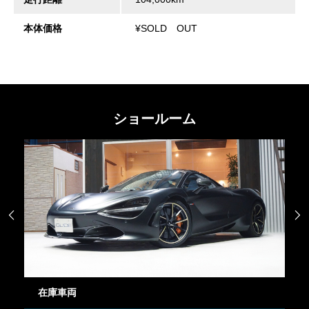
本体価格
¥SOLD OUT
ショールーム


在庫車両
御