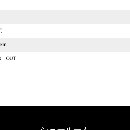
月
0km
D OUT