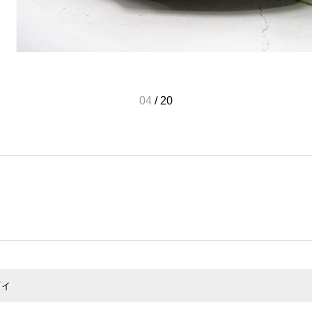
04
/
20
ィ