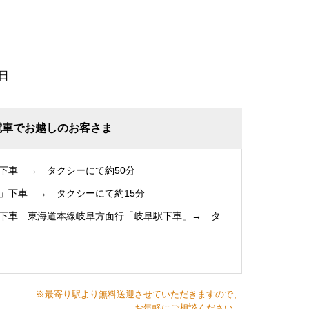
日
電車でお越しのお客さま
下車 → タクシーにて約50分
」下車 → タクシーにて約15分
下車 東海道本線岐阜方面行「岐阜駅下車」→ タ
※最寄り駅より無料送迎させていただきますので、
お気軽にご相談ください。