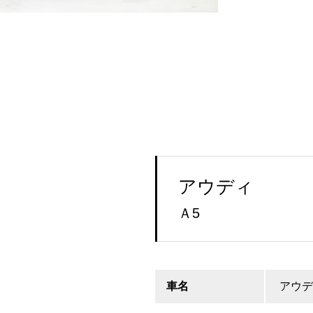
アウディ
Ａ5
車名
アウデ