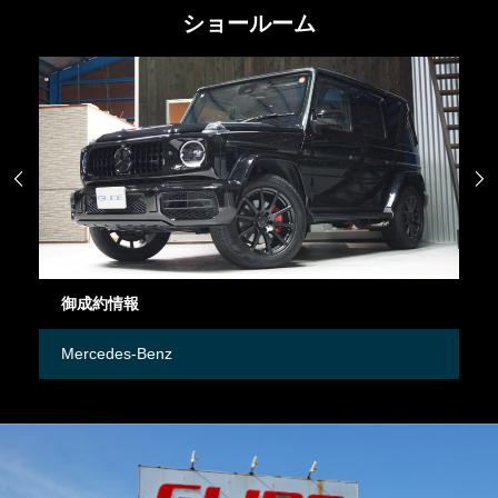
ショールーム


御成約情報
御
Mercedes-Benz
M