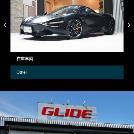


在庫車両
御
Other
M