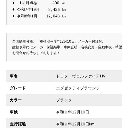
♦  1ヶ月点検　 　  400 ㎞　　　
♦
♦
 令和8年1月　  12,043 ㎞
全国納車可能。　車検 令和9年12月10日、メーカー保証付。

総額表示にはメーカー保証継承・車庫証明・名義変更・自動車税・希望ナン
お問合せお待ちしております！
車名
トヨタ ヴェルファイアHV
グレード
エグゼクティブラウンジ
カラー
ブラック
車検
令和９年12月10日
走行距離
令和９年12月10日km