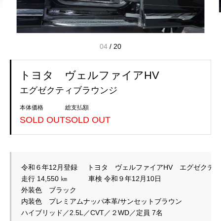
04
/
20
トヨタ ヴェルファイアHV
エグゼクティブラウンジ
本体価格
総支払額
SOLD OUT
SOLD OUT
令和６年12月登録     トヨタ　ヴェルファイアHV　エグゼクテ
走行 14,550 ㎞　　　車検 令和９年12月10日　 　　
外装色　ブラック
内装色　プレミアムナッパ本革/サンセットブラウン
ハイブリッド／2.5L／CVT／２WD／定員 7名