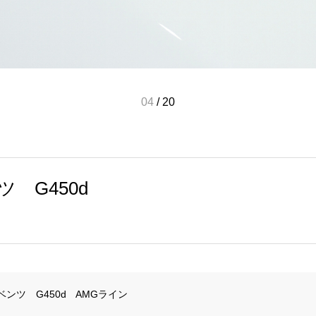
05
/
20
 G450d
ンツ　G450d　AMGライン
