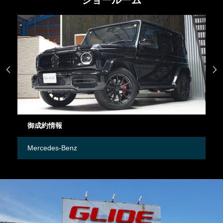


御成約情報
御
Mercedes-Benz
M