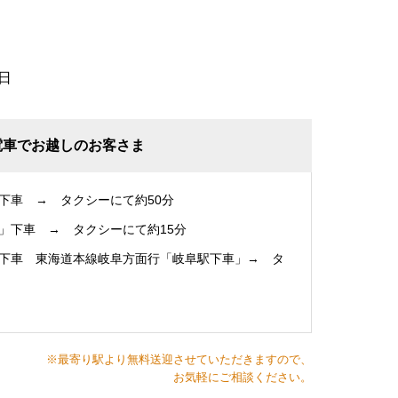
日
電車でお越しのお客さま
下車 → タクシーにて約50分
」下車 → タクシーにて約15分
下車 東海道本線岐阜方面行「岐阜駅下車」→ タ
※最寄り駅より無料送迎させていただきますので、
お気軽にご相談ください。